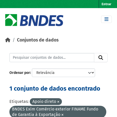
Skip to main content
Entrar
Conjuntos de dados
Ordenar por
1 conjunto de dados encontrado
Etiquetas:
Apoio direto
BNDES Exim Comércio exterior FINAME Fundo
de Garantia à Exportação