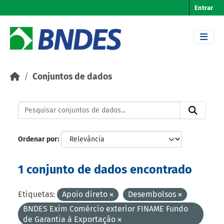
Skip to main content
Entrar
Conjuntos de dados
Ordenar por
1 conjunto de dados encontrado
Etiquetas:
Apoio direto
Desembolsos
BNDES Exim Comércio exterior FINAME Fundo
de Garantia à Exportação