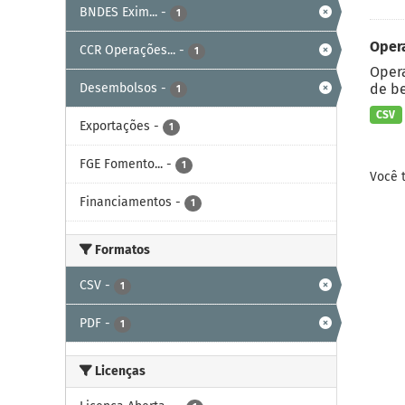
BNDES Exim...
-
1
Oper
CCR Operações...
-
1
Opera
Desembolsos
-
de be
1
CSV
Exportações
-
1
FGE Fomento...
-
1
Você 
Financiamentos
-
1
Formatos
CSV
-
1
PDF
-
1
Licenças