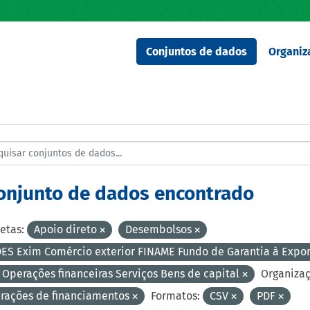
Conjuntos de dados
Organiz
conjunto de dados encontrado
etas:
Apoio direto
Desembolsos
ES Exim Comércio exterior FINAME Fundo de Garantia à Expo
 Operações financeiras Serviços Bens de capital
Organizaç
rações de financiamentos
Formatos:
CSV
PDF