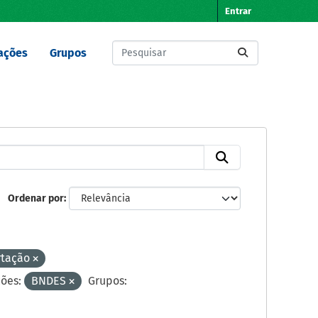
Entrar
ações
Grupos
Ordenar por
rtação
ões:
BNDES
Grupos: