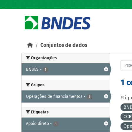
Skip to main content
Conjuntos de dados
Organizações
BNDES
-
1
1 
Grupos
Operações de financiamentos
-
1
Etiqu
BND
Etiquetas
CCR
Apoio direto
-
1
Ope