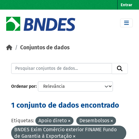
Skip to main content
Entrar
Conjuntos de dados
Ordenar por
1 conjunto de dados encontrado
Etiquetas:
Apoio direto
Desembolsos
BNDES Exim Comércio exterior FINAME Fundo
de Garantia à Exportação