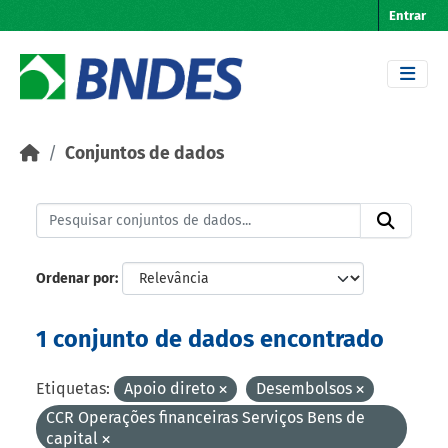
Skip to main content
Entrar
Conjuntos de dados
Ordenar por
1 conjunto de dados encontrado
Etiquetas:
Apoio direto
Desembolsos
CCR Operações financeiras Serviços Bens de
capital