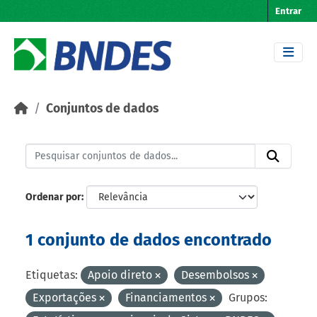
Skip to main content
Entrar
Conjuntos de dados
Ordenar por
1 conjunto de dados encontrado
Etiquetas:
Apoio direto
Desembolsos
Exportações
Financiamentos
Grupos: