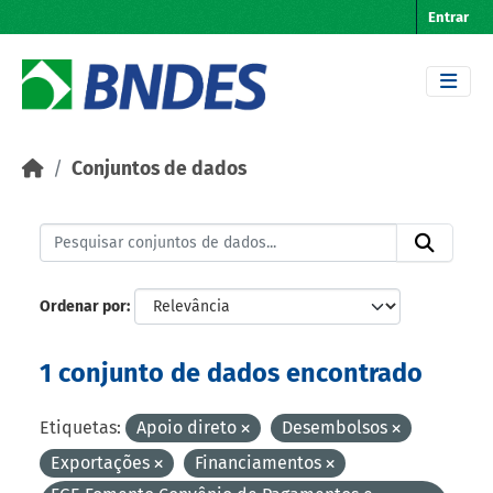
Skip to main content
Entrar
Conjuntos de dados
Ordenar por
1 conjunto de dados encontrado
Etiquetas:
Apoio direto
Desembolsos
Exportações
Financiamentos