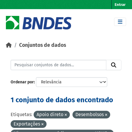
Skip to main content
Entrar
Conjuntos de dados
Ordenar por
1 conjunto de dados encontrado
Etiquetas:
Apoio direto
Desembolsos
Exportações