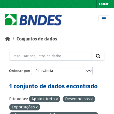
Skip to main content
Entrar
Conjuntos de dados
Ordenar por
1 conjunto de dados encontrado
Etiquetas:
Apoio direto
Desembolsos
Exportações