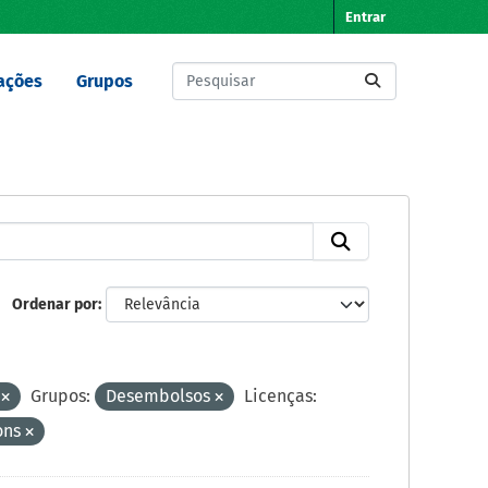
Entrar
ações
Grupos
Ordenar por
s
Grupos:
Desembolsos
Licenças:
ons