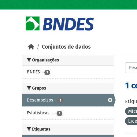
Skip to main content
Conjuntos de dados
Organizações
BNDES
-
1
1 
Grupos
Desembolsos
-
1
Etiqu
Mic
Estatísticas...
-
1
Lic
Etiquetas