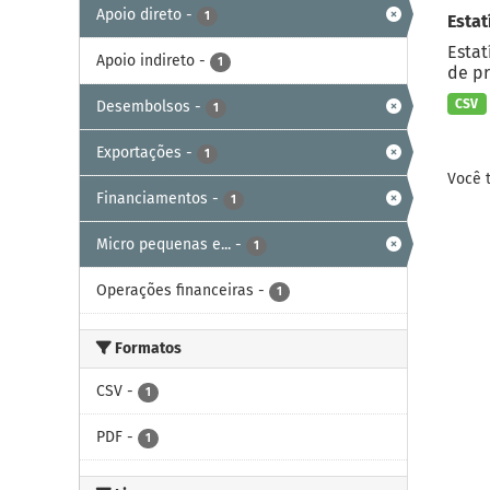
Apoio direto
-
1
Estat
Estat
Apoio indireto
-
1
de pr
CSV
Desembolsos
-
1
Exportações
-
1
Você 
Financiamentos
-
1
Micro pequenas e...
-
1
Operações financeiras
-
1
Formatos
CSV
-
1
PDF
-
1