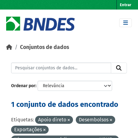
Skip to main content
Entrar
Conjuntos de dados
Ordenar por
1 conjunto de dados encontrado
Etiquetas:
Apoio direto
Desembolsos
Exportações