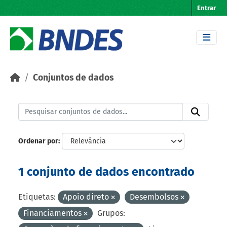
Skip to main content
Entrar
Conjuntos de dados
Ordenar por
1 conjunto de dados encontrado
Etiquetas:
Apoio direto
Desembolsos
Financiamentos
Grupos: