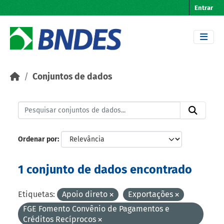
Skip to main content
Entrar
Conjuntos de dados
Ordenar por
1 conjunto de dados encontrado
Etiquetas:
Apoio direto
Exportações
FGE Fomento Convênio de Pagamentos e
Créditos Recíprocos