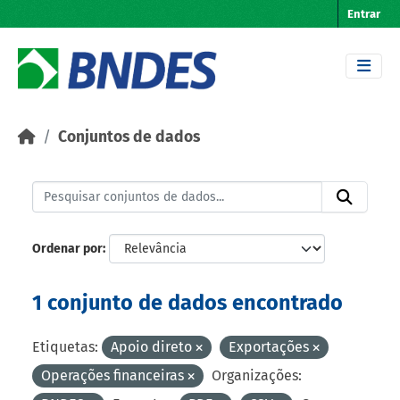
Skip to main content
Entrar
Conjuntos de dados
Ordenar por
1 conjunto de dados encontrado
Etiquetas:
Apoio direto
Exportações
Operações financeiras
Organizações: