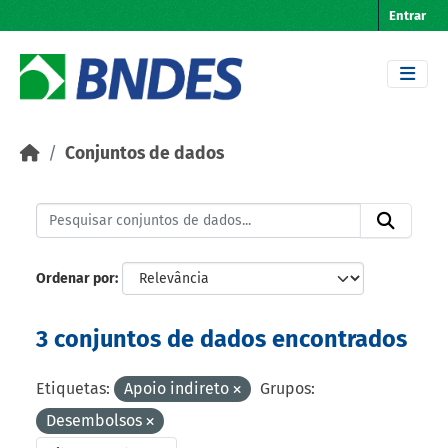
Skip to main content
Entrar
Conjuntos de dados
Ordenar por
3 conjuntos de dados encontrados
Etiquetas:
Apoio indireto
Grupos:
Desembolsos