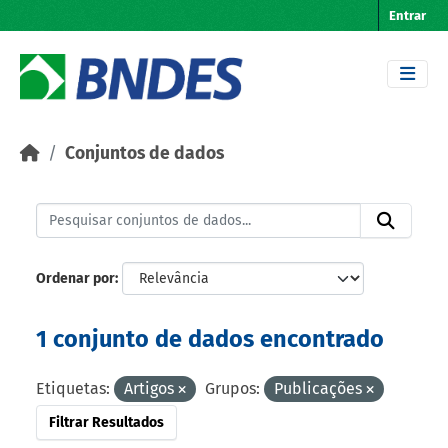
Skip to main content
Entrar
Conjuntos de dados
Ordenar por
1 conjunto de dados encontrado
Etiquetas:
Artigos
Grupos:
Publicações
Filtrar Resultados