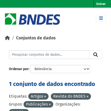
Skip to main content
Entrar
Conjuntos de dados
Ordenar por
1 conjunto de dados encontrado
Etiquetas:
Artigos
Revista do BNDES
Grupos:
Publicações
Organizações: