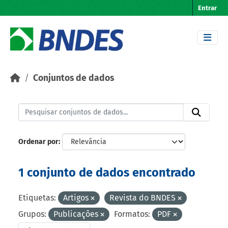
Skip to main content
Entrar
Conjuntos de dados
Ordenar por
1 conjunto de dados encontrado
Etiquetas:
Artigos
Revista do BNDES
Grupos:
Publicações
Formatos:
PDF