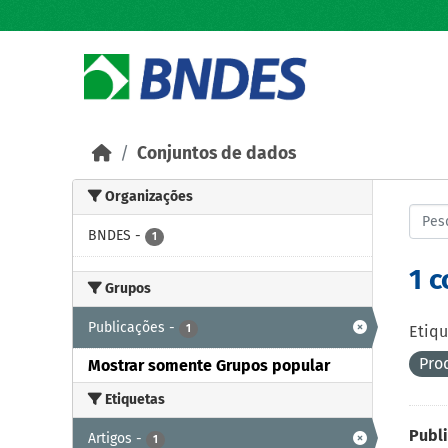
Skip to main content
Conjuntos de dados
Organizações
BNDES
-
1
1 
Grupos
Publicações
-
1
Etiqu
Pro
Mostrar somente Grupos popular
Etiquetas
Publ
Artigos
-
1