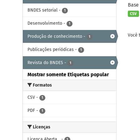
Base 
BNDES setorial
-
1
CSV
Desenvolvimento
-
1
Você 
Produção de conhecimento
-
1
Publicações periódicas
-
1
Revista do BNDES
-
1
Mostrar somente Etiquetas popular
Formatos
CSV
-
1
PDF
-
1
Licenças
Licença Aberta...
-
1