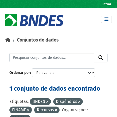
Skip to main content
Entrar
Conjuntos de dados
Ordenar por
1 conjunto de dados encontrado
Etiquetas:
BNDES
Dispêndios
FINAME
Recursos
Organizações: