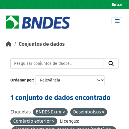
Skip to main content
Entrar
Conjuntos de dados
Ordenar por
1 conjunto de dados encontrado
Etiquetas:
BNDES Exim
Desembolsos
Comércio exterior
Licenças: