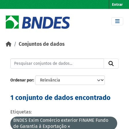
Skip to main content
Entrar
Conjuntos de dados
Ordenar por
1 conjunto de dados encontrado
Etiquetas:
BNDES Exim Comércio exterior FINAME Fundo
de Garantia à Exportação