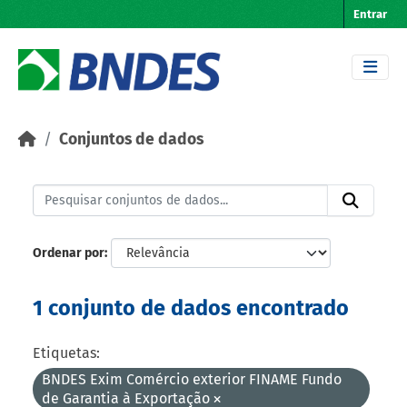
Skip to main content
Entrar
Conjuntos de dados
Ordenar por
1 conjunto de dados encontrado
Etiquetas:
BNDES Exim Comércio exterior FINAME Fundo
de Garantia à Exportação