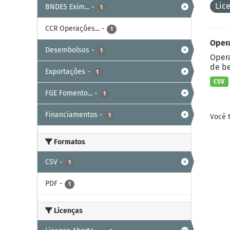
Lic
BNDES Exim...
-
1
CCR Operações...
-
1
Oper
Desembolsos
-
1
Opera
de be
Exportações
-
1
CSV
FGE Fomento...
-
1
Financiamentos
-
1
Você 
Formatos
CSV
-
1
PDF
-
1
Licenças