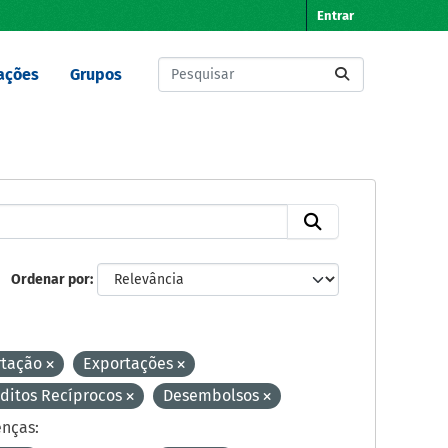
Entrar
ações
Grupos
Ordenar por
rtação
Exportações
ditos Recíprocos
Desembolsos
enças: