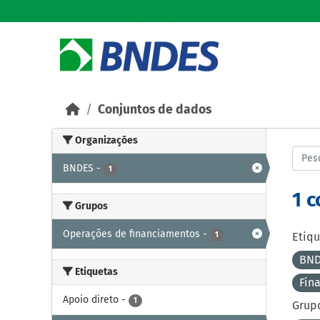
Skip to main content
Conjuntos de dados
Organizações
BNDES
-
1
1 
Grupos
Operações de financiamentos
-
1
Etiqu
BND
Etiquetas
Fin
Apoio direto
-
1
Grupo