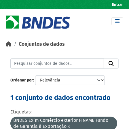
Skip to main content
Entrar
Conjuntos de dados
Ordenar por
1 conjunto de dados encontrado
Etiquetas:
BNDES Exim Comércio exterior FINAME Fundo
de Garantia à Exportação