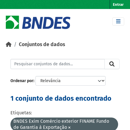
Skip to main content
Entrar
Conjuntos de dados
Ordenar por
1 conjunto de dados encontrado
Etiquetas:
BNDES Exim Comércio exterior FINAME Fundo
de Garantia à Exportação