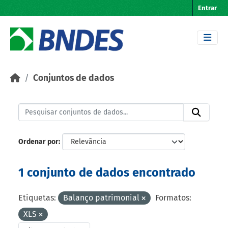
Skip to main content
Entrar
Conjuntos de dados
Ordenar por
1 conjunto de dados encontrado
Etiquetas:
Balanço patrimonial
Formatos:
XLS