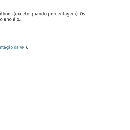
milhões (exceto quando percentagem). Os
 ano é o...
tação da API
).