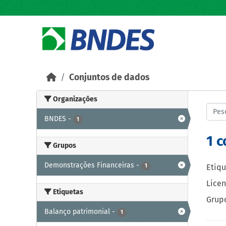
Skip to main content
Conjuntos de dados
Organizações
BNDES
-
1
1 
Grupos
Demonstrações Financeiras
-
1
Etiqu
Licen
Etiquetas
Grupo
Balanço patrimonial
-
1