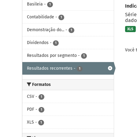
Basileia
-
1
Indic
Série
Contabilidade
-
1
dados
XLS
Demonstração do...
-
1
Dividendos
-
1
Você 
Resultados por segmento
-
1
Resultados recorrentes
-
1
Formatos
CSV
-
1
PDF
-
1
XLS
-
1