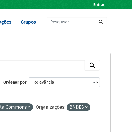
Entrar
ações
Grupos
Ordenar por
Data Commons
Organizações:
BNDES