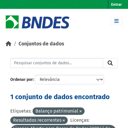
Skip to main content
Entrar
Conjuntos de dados
Ordenar por
1 conjunto de dados encontrado
Etiquetas:
Balanço patrimonial
Resultados recorrentes
Licenças: