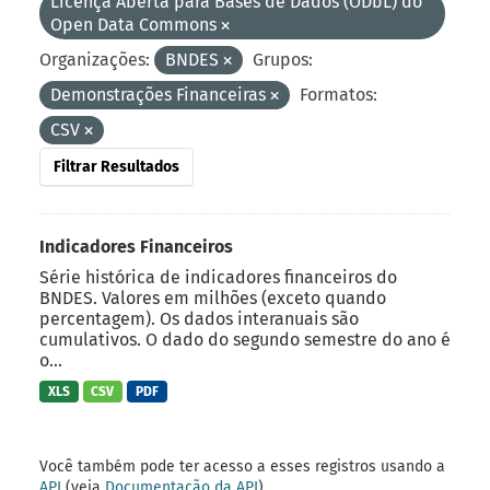
Licença Aberta para Bases de Dados (ODbL) do
Open Data Commons
Organizações:
BNDES
Grupos:
Demonstrações Financeiras
Formatos:
CSV
Filtrar Resultados
Indicadores Financeiros
Série histórica de indicadores financeiros do
BNDES. Valores em milhões (exceto quando
percentagem). Os dados interanuais são
cumulativos. O dado do segundo semestre do ano é
o...
XLS
CSV
PDF
Você também pode ter acesso a esses registros usando a
API
(veja
Documentação da API
).