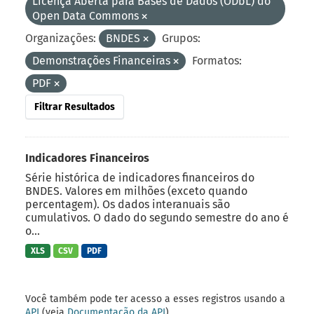
Licença Aberta para Bases de Dados (ODbL) do
Open Data Commons
Organizações:
BNDES
Grupos:
Demonstrações Financeiras
Formatos:
PDF
Filtrar Resultados
Indicadores Financeiros
Série histórica de indicadores financeiros do
BNDES. Valores em milhões (exceto quando
percentagem). Os dados interanuais são
cumulativos. O dado do segundo semestre do ano é
o...
XLS
CSV
PDF
Você também pode ter acesso a esses registros usando a
API
(veja
Documentação da API
).