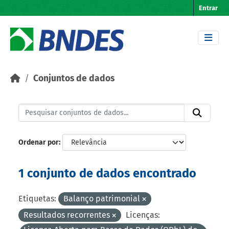
Skip to main content
Entrar
Conjuntos de dados
Ordenar por
1 conjunto de dados encontrado
Etiquetas:
Balanço patrimonial
Resultados recorrentes
Licenças: