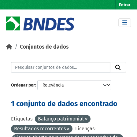
Skip to main content
Entrar
Conjuntos de dados
Ordenar por
1 conjunto de dados encontrado
Etiquetas:
Balanço patrimonial
Resultados recorrentes
Licenças: