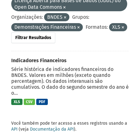
Licença Aberta para Bases de Dados (ODbL) do
Open Data Commons
Organizações:
BNDES
Grupos:
Demonstrações Financeiras
Formatos:
XLS
Filtrar Resultados
Indicadores Financeiros
Série histórica de indicadores financeiros do
BNDES. Valores em milhões (exceto quando
percentagem). Os dados interanuais são
cumulativos. O dado do segundo semestre do ano é
o...
XLS
CSV
PDF
Você também pode ter acesso a esses registros usando a
API
(veja
Documentação da API
).