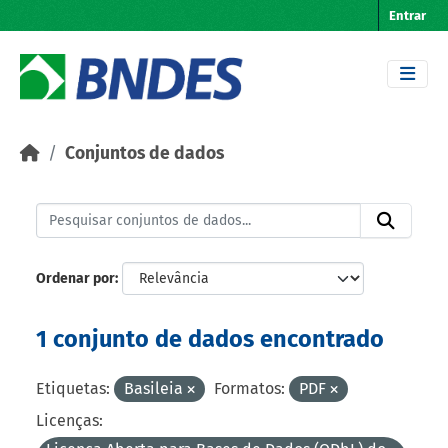
Skip to main content
Entrar
Conjuntos de dados
Ordenar por
1 conjunto de dados encontrado
Etiquetas:
Basileia
Formatos:
PDF
Licenças: