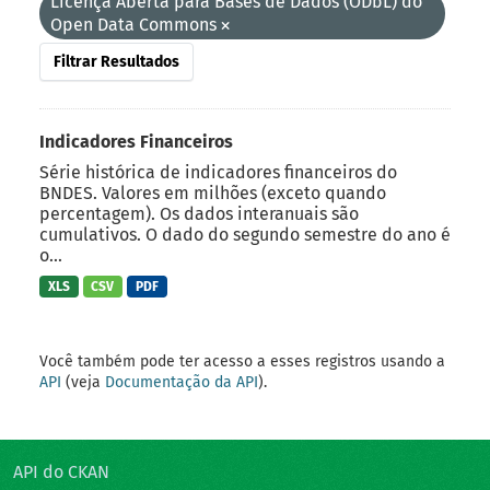
Licença Aberta para Bases de Dados (ODbL) do
Open Data Commons
Filtrar Resultados
Indicadores Financeiros
Série histórica de indicadores financeiros do
BNDES. Valores em milhões (exceto quando
percentagem). Os dados interanuais são
cumulativos. O dado do segundo semestre do ano é
o...
XLS
CSV
PDF
Você também pode ter acesso a esses registros usando a
API
(veja
Documentação da API
).
API do CKAN