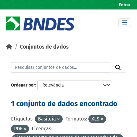
Skip to main content
Entrar
Conjuntos de dados
Ordenar por
1 conjunto de dados encontrado
Etiquetas:
Basileia
Formatos:
XLS
PDF
Licenças: