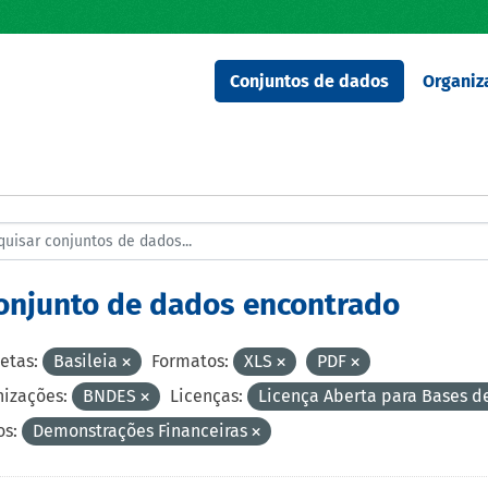
Conjuntos de dados
Organiz
conjunto de dados encontrado
etas:
Basileia
Formatos:
XLS
PDF
izações:
BNDES
Licenças:
Licença Aberta para Bases 
s:
Demonstrações Financeiras