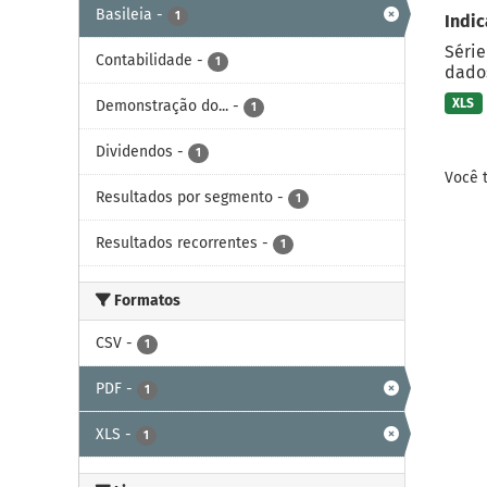
Basileia
-
1
Indic
Série
Contabilidade
-
1
dados
XLS
Demonstração do...
-
1
Dividendos
-
1
Você 
Resultados por segmento
-
1
Resultados recorrentes
-
1
Formatos
CSV
-
1
PDF
-
1
XLS
-
1