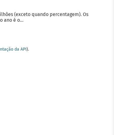
milhões (exceto quando percentagem). Os
 ano é o...
tação da API
).