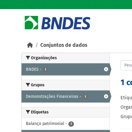
Skip to main content
Conjuntos de dados
Organizações
BNDES
-
1
1 
Grupos
Demonstrações Financeiras
-
1
Etiqu
Organ
Etiquetas
Grupo
Balanço patrimonial
-
1