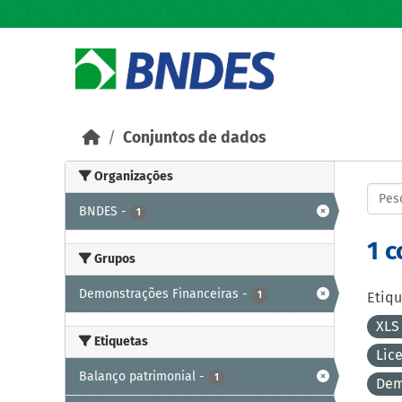
Skip to main content
Conjuntos de dados
Organizações
BNDES
-
1
1 
Grupos
Demonstrações Financeiras
-
1
Etiqu
XL
Etiquetas
Lic
Balanço patrimonial
-
1
Dem