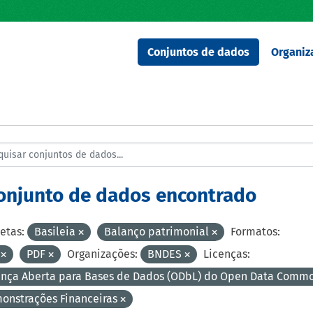
Conjuntos de dados
Organiz
conjunto de dados encontrado
etas:
Basileia
Balanço patrimonial
Formatos:
S
PDF
Organizações:
BNDES
Licenças:
ença Aberta para Bases de Dados (ODbL) do Open Data Comm
onstrações Financeiras