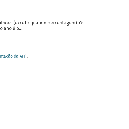
milhões (exceto quando percentagem). Os
 ano é o...
tação da API
).