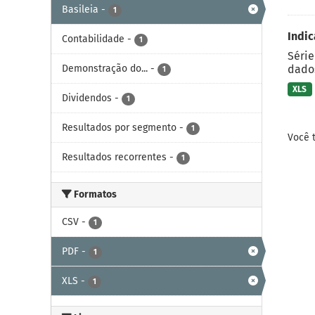
Basileia
-
1
Indic
Contabilidade
-
1
Série
Demonstração do...
-
dados
1
XLS
Dividendos
-
1
Resultados por segmento
-
1
Você 
Resultados recorrentes
-
1
Formatos
CSV
-
1
PDF
-
1
XLS
-
1