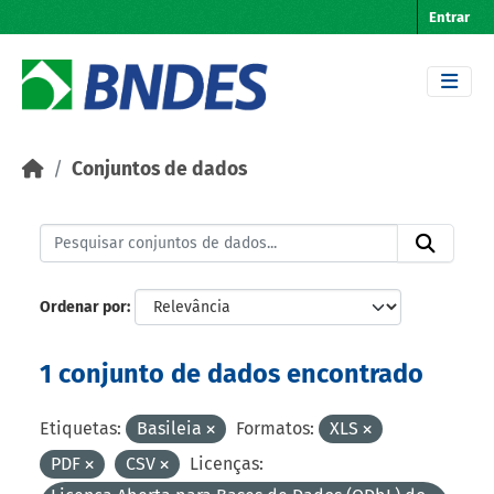
Skip to main content
Entrar
Conjuntos de dados
Ordenar por
1 conjunto de dados encontrado
Etiquetas:
Basileia
Formatos:
XLS
PDF
CSV
Licenças: