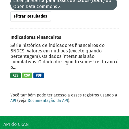
Licença Aberta para Bases de Dados (ODbL) do
Open Data Commons
Filtrar Resultados
Indicadores Financeiros
Série histórica de indicadores financeiros do
BNDES. Valores em milhões (exceto quando
percentagem). Os dados interanuais são
cumulativos. O dado do segundo semestre do ano é
o...
XLS
CSV
PDF
Você também pode ter acesso a esses registros usando a
API
(veja
Documentação da API
).
API do CKAN