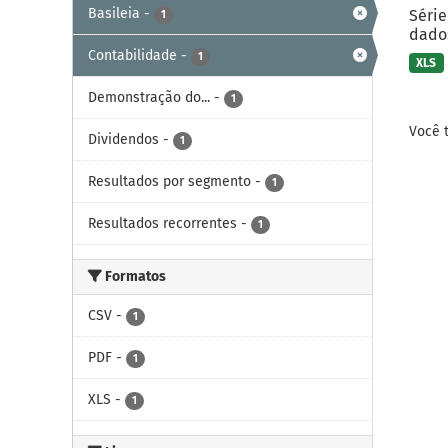
Basileia
-
Série
1
dados
Contabilidade
-
1
XLS
Demonstração do...
-
1
Você 
Dividendos
-
1
Resultados por segmento
-
1
Resultados recorrentes
-
1
Formatos
CSV
-
1
PDF
-
1
XLS
-
1