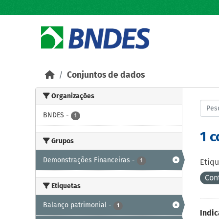
Skip to main content
Conjuntos de dados
Organizações
BNDES
-
1
1 
Grupos
Demonstrações Financeiras
-
1
Etiqu
Con
Etiquetas
Balanço patrimonial
-
1
Indic