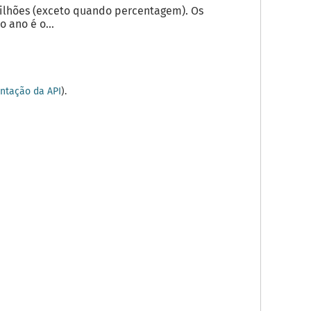
milhões (exceto quando percentagem). Os
 ano é o...
tação da API
).