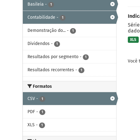
Basileia
-
1
Indic
Contabilidade
-
1
Série
Demonstração do...
-
dados
1
XLS
Dividendos
-
1
Resultados por segmento
-
1
Você 
Resultados recorrentes
-
1
Formatos
CSV
-
1
PDF
-
1
XLS
-
1