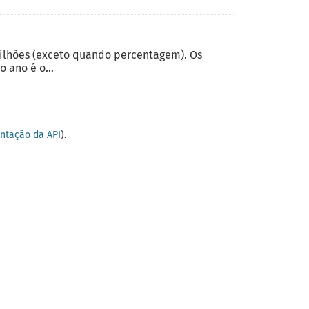
milhões (exceto quando percentagem). Os
 ano é o...
tação da API
).