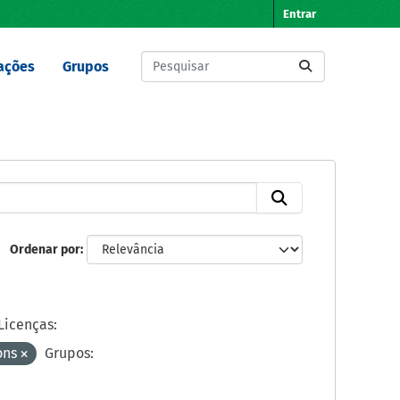
Entrar
ações
Grupos
Ordenar por
Licenças:
ons
Grupos: