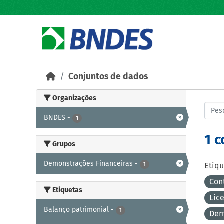
Skip to main content
Conjuntos de dados
Organizações
BNDES
-
1
1 
Grupos
Demonstrações Financeiras
-
1
Etiqu
Con
Etiquetas
Lic
Balanço patrimonial
-
1
Dem