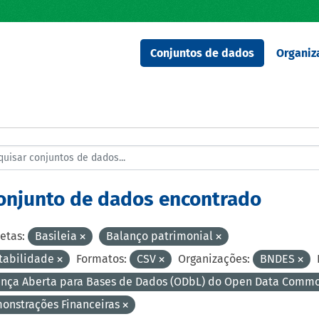
Conjuntos de dados
Organiz
conjunto de dados encontrado
etas:
Basileia
Balanço patrimonial
tabilidade
Formatos:
CSV
Organizações:
BNDES
ença Aberta para Bases de Dados (ODbL) do Open Data Comm
onstrações Financeiras