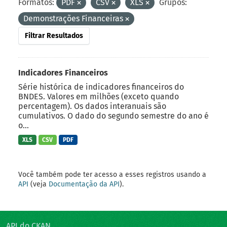
Formatos:
PDF
CSV
XLS
Grupos:
Demonstrações Financeiras
Filtrar Resultados
Indicadores Financeiros
Série histórica de indicadores financeiros do
BNDES. Valores em milhões (exceto quando
percentagem). Os dados interanuais são
cumulativos. O dado do segundo semestre do ano é
o...
XLS
CSV
PDF
Você também pode ter acesso a esses registros usando a
API
(veja
Documentação da API
).
API do CKAN