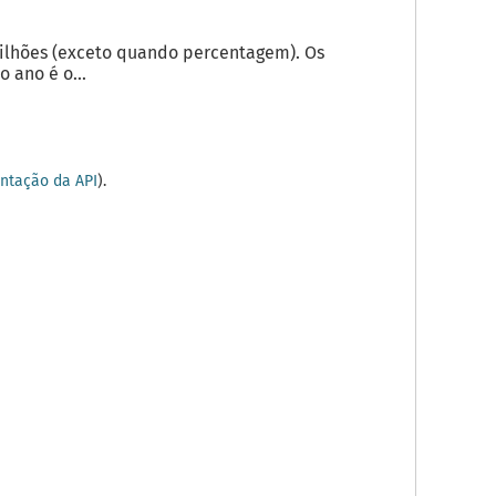
milhões (exceto quando percentagem). Os
 ano é o...
tação da API
).