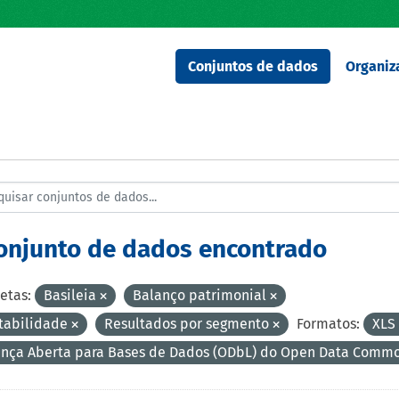
Conjuntos de dados
Organiz
conjunto de dados encontrado
etas:
Basileia
Balanço patrimonial
tabilidade
Resultados por segmento
Formatos:
XLS
ença Aberta para Bases de Dados (ODbL) do Open Data Comm