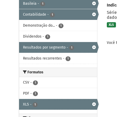
Basileia
-
1
Indic
Série
Contabilidade
-
1
dados
XLS
Demonstração do...
-
1
Dividendos
-
1
Você 
Resultados por segmento
-
1
Resultados recorrentes
-
1
Formatos
CSV
-
1
PDF
-
1
XLS
-
1