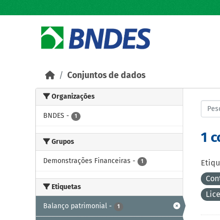
Skip to main content
Conjuntos de dados
Organizações
BNDES
-
1
1 
Grupos
Demonstrações Financeiras
-
1
Etiqu
Con
Etiquetas
Lic
Balanço patrimonial
-
1