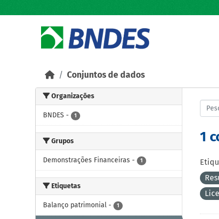
Skip to main content
Conjuntos de dados
Organizações
BNDES
-
1
1 
Grupos
Demonstrações Financeiras
-
1
Etiqu
Res
Etiquetas
Lic
Balanço patrimonial
-
1