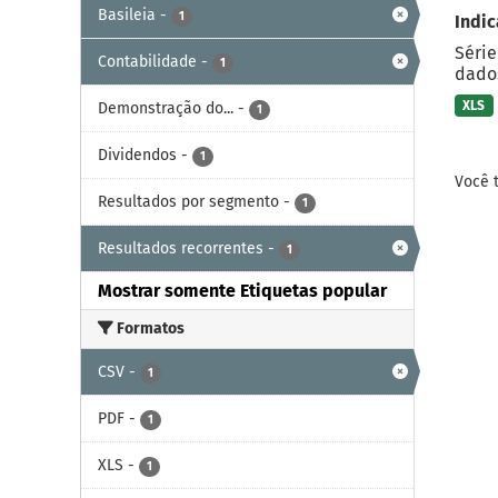
Basileia
-
1
Indic
Série
Contabilidade
-
1
dados
XLS
Demonstração do...
-
1
Dividendos
-
1
Você 
Resultados por segmento
-
1
Resultados recorrentes
-
1
Mostrar somente Etiquetas popular
Formatos
CSV
-
1
PDF
-
1
XLS
-
1