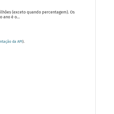
milhões (exceto quando percentagem). Os
 ano é o...
tação da API
).