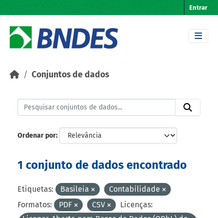
Skip to main content
Entrar
Conjuntos de dados
Ordenar por
1 conjunto de dados encontrado
Etiquetas:
Basileia
Contabilidade
Formatos:
PDF
CSV
Licenças: