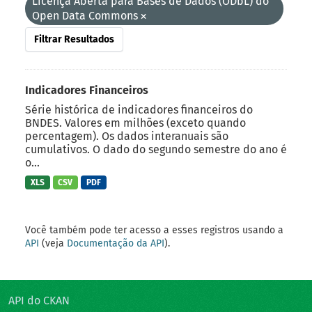
Licença Aberta para Bases de Dados (ODbL) do
Open Data Commons
Filtrar Resultados
Indicadores Financeiros
Série histórica de indicadores financeiros do
BNDES. Valores em milhões (exceto quando
percentagem). Os dados interanuais são
cumulativos. O dado do segundo semestre do ano é
o...
XLS
CSV
PDF
Você também pode ter acesso a esses registros usando a
API
(veja
Documentação da API
).
API do CKAN