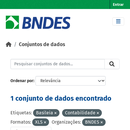
Skip to main content
Entrar
Conjuntos de dados
Ordenar por
1 conjunto de dados encontrado
Etiquetas:
Basileia
Contabilidade
Formatos:
XLS
Organizações:
BNDES