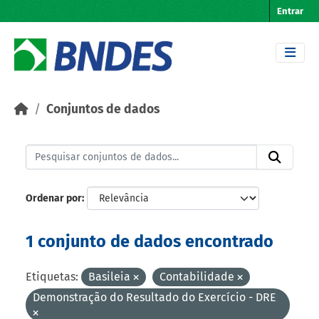
Skip to main content
Entrar
Conjuntos de dados
Ordenar por
1 conjunto de dados encontrado
Etiquetas:
Basileia
Contabilidade
Demonstração do Resultado do Exercício - DRE