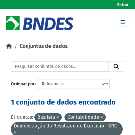
Skip to main content
Entrar
Conjuntos de dados
Ordenar por
1 conjunto de dados encontrado
Etiquetas:
Basileia
Contabilidade
Demonstração do Resultado do Exercício - DRE