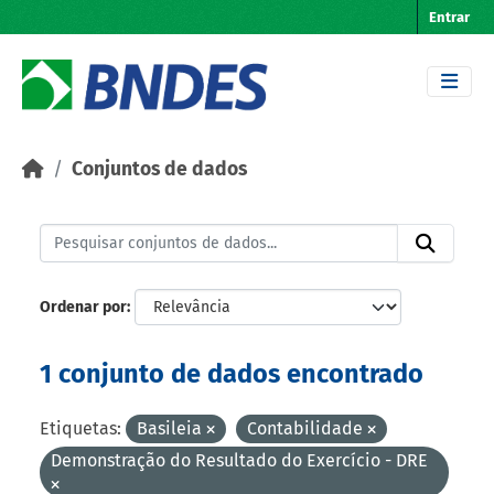
Skip to main content
Entrar
Conjuntos de dados
Ordenar por
1 conjunto de dados encontrado
Etiquetas:
Basileia
Contabilidade
Demonstração do Resultado do Exercício - DRE