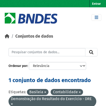
Skip to main content
Entrar
Conjuntos de dados
Ordenar por
1 conjunto de dados encontrado
Etiquetas:
Basileia
Contabilidade
Demonstração do Resultado do Exercício - DRE