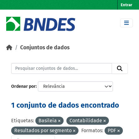
Skip to main content
Entrar
Conjuntos de dados
Ordenar por
1 conjunto de dados encontrado
Etiquetas:
Basileia
Contabilidade
Resultados por segmento
Formatos:
PDF