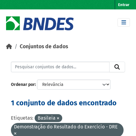
Skip to main content
Entrar
Conjuntos de dados
Ordenar por
1 conjunto de dados encontrado
Etiquetas:
Basileia
Demonstração do Resultado do Exercício - DRE