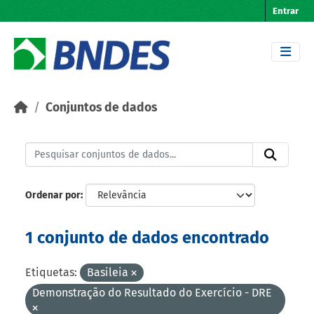
Skip to main content
Entrar
Conjuntos de dados
Ordenar por
1 conjunto de dados encontrado
Etiquetas:
Basileia
Demonstração do Resultado do Exercício - DRE